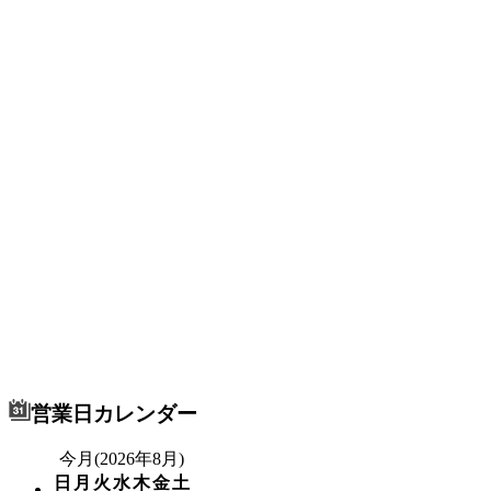
営業日カレンダー
今月(2026年8月)
日
月
火
水
木
金
土